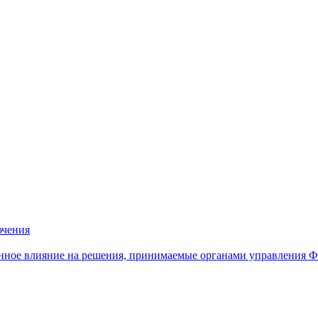
ючения
нное влияние на решения, принимаемые органами управления 