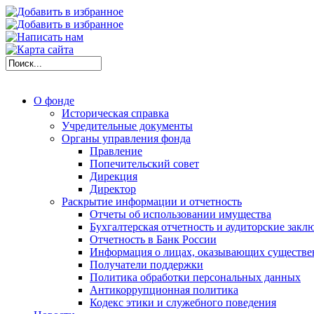
О фонде
Историческая справка
Учредительные документы
Органы управления фонда
Правление
Попечительский совет
Дирекция
Директор
Раскрытие информации и отчетность
Отчеты об использовании имущества
Бухгалтерская отчетность и аудиторские закл
Отчетность в Банк России
Информация о лицах, оказывающих существе
Получатели поддержки
Политика обработки персональных данных
Антикоррупционная политика
Кодекс этики и служебного поведения