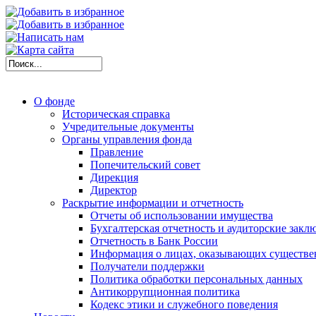
О фонде
Историческая справка
Учредительные документы
Органы управления фонда
Правление
Попечительский совет
Дирекция
Директор
Раскрытие информации и отчетность
Отчеты об использовании имущества
Бухгалтерская отчетность и аудиторские закл
Отчетность в Банк России
Информация о лицах, оказывающих существе
Получатели поддержки
Политика обработки персональных данных
Антикоррупционная политика
Кодекс этики и служебного поведения