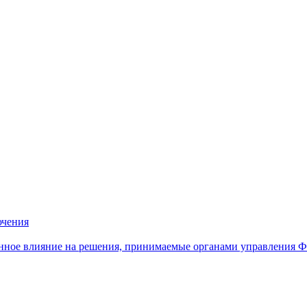
ючения
нное влияние на решения, принимаемые органами управления 