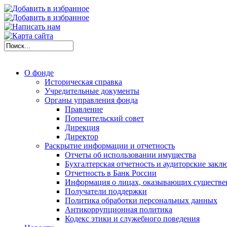
О фонде
Историческая справка
Учредительные документы
Органы управления фонда
Правление
Попечительский совет
Дирекция
Директор
Раскрытие информации и отчетность
Отчеты об использовании имущества
Бухгалтерская отчетность и аудиторские закл
Отчетность в Банк России
Информация о лицах, оказывающих существе
Получатели поддержки
Политика обработки персональных данных
Антикоррупционная политика
Кодекс этики и служебного поведения