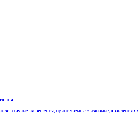
ючения
нное влияние на решения, принимаемые органами управления 