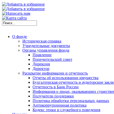
О фонде
Историческая справка
Учредительные документы
Органы управления фонда
Правление
Попечительский совет
Дирекция
Директор
Раскрытие информации и отчетность
Отчеты об использовании имущества
Бухгалтерская отчетность и аудиторские закл
Отчетность в Банк России
Информация о лицах, оказывающих существе
Получатели поддержки
Политика обработки персональных данных
Антикоррупционная политика
Кодекс этики и служебного поведения