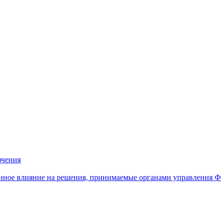
ючения
нное влияние на решения, принимаемые органами управления 