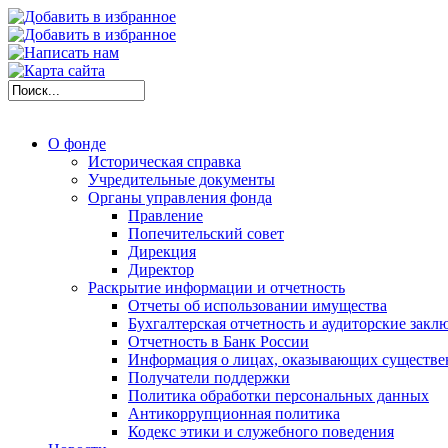
О фонде
Историческая справка
Учредительные документы
Органы управления фонда
Правление
Попечительский совет
Дирекция
Директор
Раскрытие информации и отчетность
Отчеты об использовании имущества
Бухгалтерская отчетность и аудиторские закл
Отчетность в Банк России
Информация о лицах, оказывающих существе
Получатели поддержки
Политика обработки персональных данных
Антикоррупционная политика
Кодекс этики и служебного поведения