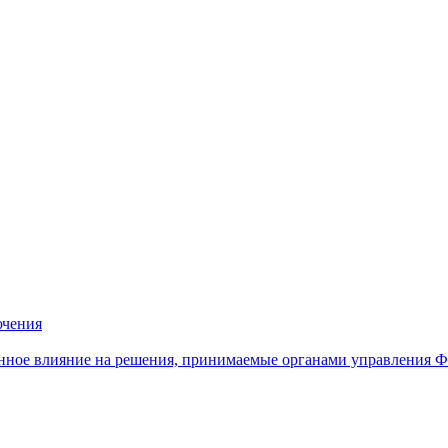
ючения
нное влияние на решения, принимаемые органами управления 