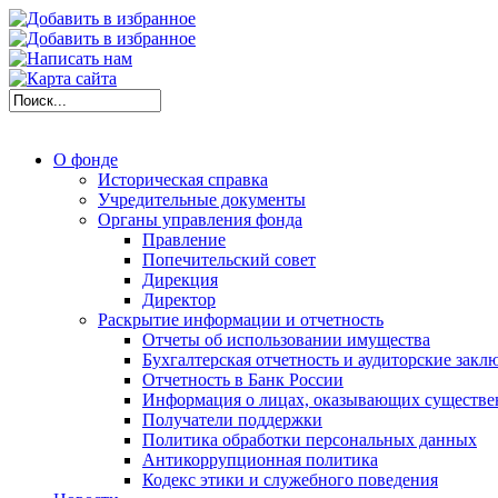
О фонде
Историческая справка
Учредительные документы
Органы управления фонда
Правление
Попечительский совет
Дирекция
Директор
Раскрытие информации и отчетность
Отчеты об использовании имущества
Бухгалтерская отчетность и аудиторские закл
Отчетность в Банк России
Информация о лицах, оказывающих существе
Получатели поддержки
Политика обработки персональных данных
Антикоррупционная политика
Кодекс этики и служебного поведения