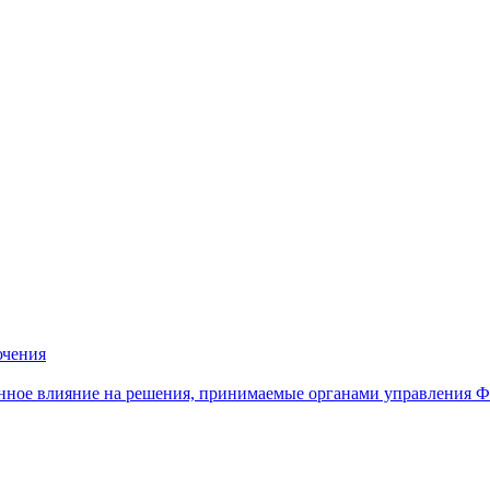
ючения
нное влияние на решения, принимаемые органами управления 