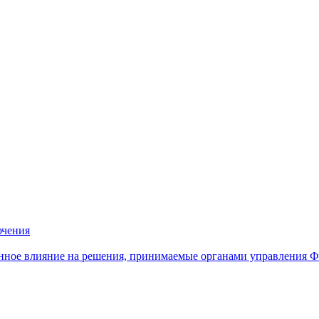
ючения
нное влияние на решения, принимаемые органами управления 