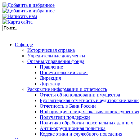
О фонде
Историческая справка
Учредительные документы
Органы управления фонда
Правление
Попечительский совет
Дирекция
Директор
Раскрытие информации и отчетность
Отчеты об использовании имущества
Бухгалтерская отчетность и аудиторские закл
Отчетность в Банк России
Информация о лицах, оказывающих существе
Получатели поддержки
Политика обработки персональных данных
Антикоррупционная политика
Кодекс этики и служебного поведения