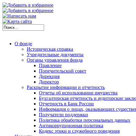
О фонде
Историческая справка
Учредительные документы
Органы управления фонда
Правление
Попечительский совет
Дирекция
Директор
Раскрытие информации и отчетность
Отчеты об использовании имущества
Бухгалтерская отчетность и аудиторские закл
Отчетность в Банк России
Информация о лицах, оказывающих существе
Получатели поддержки
Политика обработки персональных данных
Антикоррупционная политика
Кодекс этики и служебного поведения