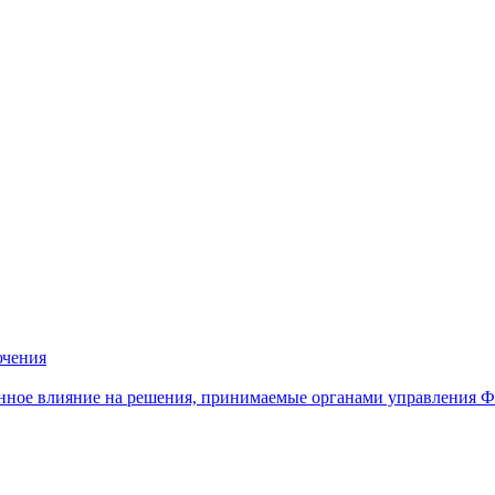
ючения
нное влияние на решения, принимаемые органами управления 