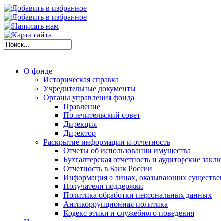
О фонде
Историческая справка
Учредительные документы
Органы управления фонда
Правление
Попечительский совет
Дирекция
Директор
Раскрытие информации и отчетность
Отчеты об использовании имущества
Бухгалтерская отчетность и аудиторские закл
Отчетность в Банк России
Информация о лицах, оказывающих существе
Получатели поддержки
Политика обработки персональных данных
Антикоррупционная политика
Кодекс этики и служебного поведения