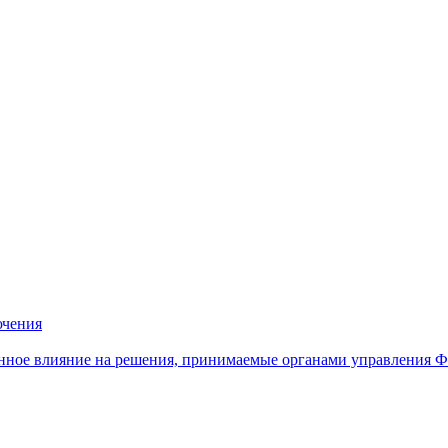
ючения
нное влияние на решения, принимаемые органами управления 