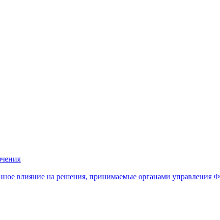
ючения
нное влияние на решения, принимаемые органами управления 