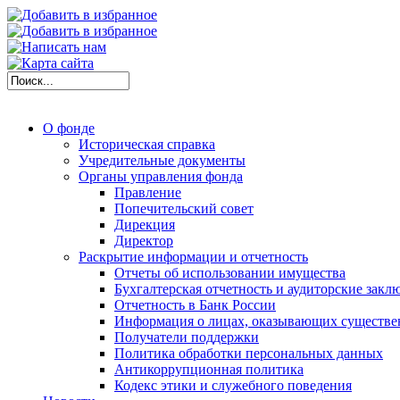
О фонде
Историческая справка
Учредительные документы
Органы управления фонда
Правление
Попечительский совет
Дирекция
Директор
Раскрытие информации и отчетность
Отчеты об использовании имущества
Бухгалтерская отчетность и аудиторские закл
Отчетность в Банк России
Информация о лицах, оказывающих существе
Получатели поддержки
Политика обработки персональных данных
Антикоррупционная политика
Кодекс этики и служебного поведения