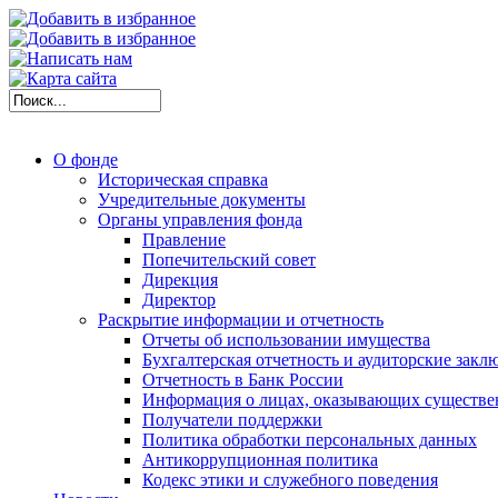
О фонде
Историческая справка
Учредительные документы
Органы управления фонда
Правление
Попечительский совет
Дирекция
Директор
Раскрытие информации и отчетность
Отчеты об использовании имущества
Бухгалтерская отчетность и аудиторские закл
Отчетность в Банк России
Информация о лицах, оказывающих существе
Получатели поддержки
Политика обработки персональных данных
Антикоррупционная политика
Кодекс этики и служебного поведения