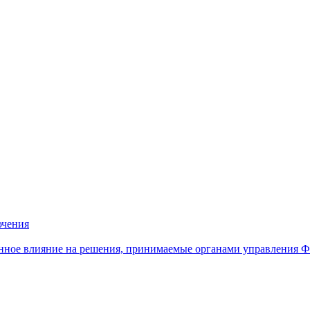
ючения
нное влияние на решения, принимаемые органами управления 