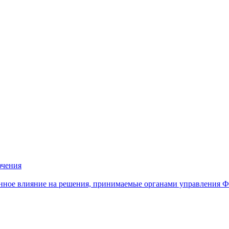
ючения
нное влияние на решения, принимаемые органами управления 