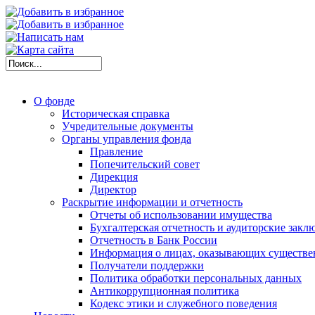
О фонде
Историческая справка
Учредительные документы
Органы управления фонда
Правление
Попечительский совет
Дирекция
Директор
Раскрытие информации и отчетность
Отчеты об использовании имущества
Бухгалтерская отчетность и аудиторские закл
Отчетность в Банк России
Информация о лицах, оказывающих существе
Получатели поддержки
Политика обработки персональных данных
Антикоррупционная политика
Кодекс этики и служебного поведения