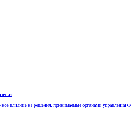
ючения
нное влияние на решения, принимаемые органами управления 