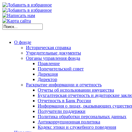
О фонде
Историческая справка
Учредительные документы
Органы управления фонда
Правление
Попечительский совет
Дирекция
Директор
Раскрытие информации и отчетность
Отчеты об использовании имущества
Бухгалтерская отчетность и аудиторские закл
Отчетность в Банк России
Информация о лицах, оказывающих существе
Получатели поддержки
Политика обработки персональных данных
Антикоррупционная политика
Кодекс этики и служебного поведения