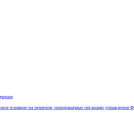
ючения
нное влияние на решения, принимаемые органами управления 