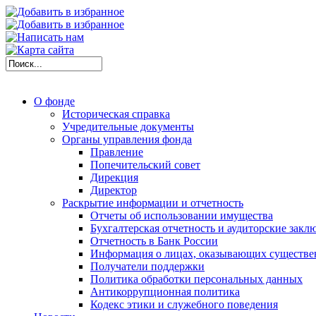
О фонде
Историческая справка
Учредительные документы
Органы управления фонда
Правление
Попечительский совет
Дирекция
Директор
Раскрытие информации и отчетность
Отчеты об использовании имущества
Бухгалтерская отчетность и аудиторские закл
Отчетность в Банк России
Информация о лицах, оказывающих существе
Получатели поддержки
Политика обработки персональных данных
Антикоррупционная политика
Кодекс этики и служебного поведения